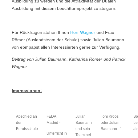
Ausbildung zu werden und die Attraktivität der Dualen
Ausbildung mit diesem Leuchtturmprojekt zu steigern.
Für Rückfragen stehen Ihnen
Herr Wagner
und Frau
Römer (Auslandsteam der Schule) sowie Julian Baumann
von ebmpapst allen Interessierten gerne zur Verfügung.
Beitrag von Julian Baumann, Katharina Römer und Patrick
Wagner
Impressionen:
Abschied an
FEDA
Julian
Toni Kroos
Sp
der
Madrid -
Baumann
oder Julian
Le
Berufsschule
und sein
Baumann - ´
al
Unterricht in
Team bei