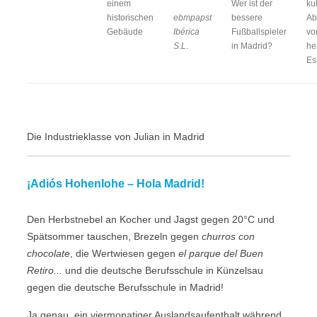
einem
Wer ist der
ku
historischen
ebmpapst
bessere
Ab
Gebäude
Ibérica
Fußballspieler
v
S.L
.
in Madrid?
he
Es
Die Industrieklasse von Julian in Madrid
¡Adiós Hohenlohe – Hola Madrid!
Den Herbstnebel an Kocher und Jagst gegen 20°C und
Spätsommer tauschen, Brezeln gegen
churros con
chocolate
, die Wertwiesen gegen
el parque del Buen
Retiro...
und die deutsche Berufsschule in Künzelsau
gegen die deutsche Berufsschule in Madrid!
Ja genau, ein viermonatiger Auslandsaufenthalt während