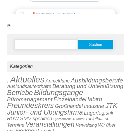
Instagram
Suchen
nach:
Kategorien
Aktuelles
.
Ausbildungsberufe
Anmeldung
Beratung und Unterstützung
Auslandsaufenthalte
Bildungsgänge
Betriebe
fabiro
Büromanagement
Einzelhandel
Freundeskreis
JTK
Großhandel
Industrie
Junior- und Übungsfirma
Lagerlogistik
SMV
RUW
spedition
Tabletklasse
Systemische Autorität
Veranstaltungen
Termine
Verwaltung
Wir über
worknout
x-spirit
uns