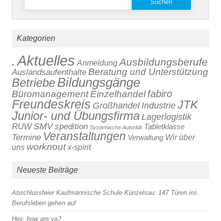
nach:
Kategorien
Aktuelles
.
Ausbildungsberufe
Anmeldung
Beratung und Unterstützung
Auslandsaufenthalte
Bildungsgänge
Betriebe
fabiro
Büromanagement
Einzelhandel
Freundeskreis
JTK
Großhandel
Industrie
Junior- und Übungsfirma
Lagerlogistik
SMV
RUW
spedition
Tabletklasse
Systemische Autorität
Veranstaltungen
Termine
Verwaltung
Wir über
worknout
x-spirit
uns
Neueste Beiträge
Abschlussfeier Kaufmännische Schule Künzelsau: 147 Türen ins
Berufsleben gehen auf
Hey, how are ya?