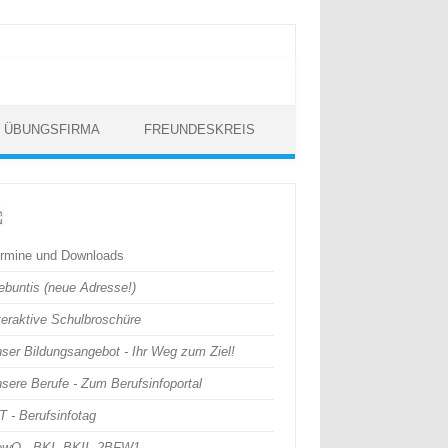
 / ÜBUNGSFIRMA
FREUNDESKREIS
rmine und Downloads
buntis (neue Adresse!)
teraktive Schulbroschüre
ser Bildungsangebot - Ihr Weg zum Ziel!
sere Berufe - Zum Berufsinfoportal
T - Berufsinfotag
wO - BKI, BKII, 2BFW1