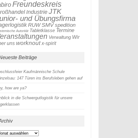
Freundeskreis
abiro
JTK
roßhandel
Industrie
unior- und Übungsfirma
SMV
agerlogistik
RUW
spedition
Termine
Tabletklasse
stemische Autorität
eranstaltungen
Verwaltung
Wir
worknout
x-spirit
ber uns
Neueste Beiträge
schlussfeier Kaufmännische Schule
nzelsau: 147 Türen ins Berufsleben gehen auf
y, how are ya?
nblick in die Schwergutlogistik für unsere
gerklassen
Archiv
chiv