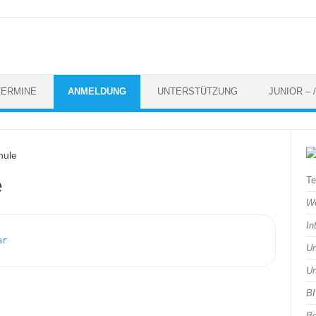
TERMINE
ANMELDUNG
UNTERSTÜTZUNG
JUNIOR –
hule
e
Te
We
In
ar
Un
Un
BI
Be