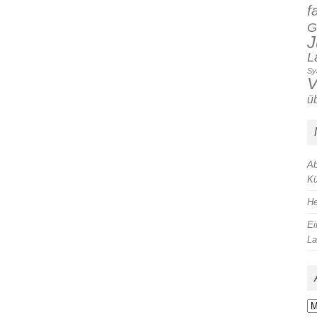
f
G
J
L
Sy
V
ü
Ab
Kü
He
Ei
La
Ar