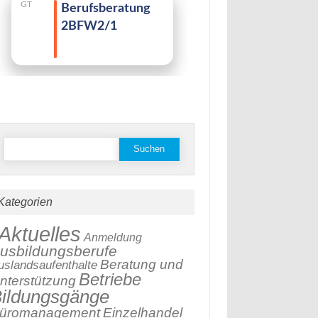
stagram
Suchen
nach:
Kategorien
Aktuelles
Anmeldung
usbildungsberufe
Beratung und
uslandsaufenthalte
Betriebe
nterstützung
ildungsgänge
üromanagement
Einzelhandel