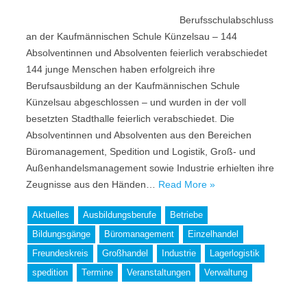
Berufsschulabschluss
an der Kaufmännischen Schule Künzelsau – 144
Absolventinnen und Absolventen feierlich verabschiedet
144 junge Menschen haben erfolgreich ihre
Berufsausbildung an der Kaufmännischen Schule
Künzelsau abgeschlossen – und wurden in der voll
besetzten Stadthalle feierlich verabschiedet. Die
Absolventinnen und Absolventen aus den Bereichen
Büromanagement, Spedition und Logistik, Groß- und
Außenhandelsmanagement sowie Industrie erhielten ihre
Zeugnisse aus den Händen…
Read More »
Aktuelles
Ausbildungsberufe
Betriebe
Bildungsgänge
Büromanagement
Einzelhandel
Freundeskreis
Großhandel
Industrie
Lagerlogistik
spedition
Termine
Veranstaltungen
Verwaltung