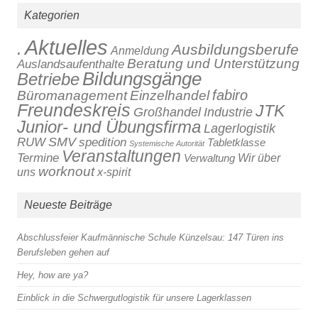
Kategorien
Aktuelles
.
Ausbildungsberufe
Anmeldung
Beratung und Unterstützung
Auslandsaufenthalte
Bildungsgänge
Betriebe
fabiro
Büromanagement
Einzelhandel
Freundeskreis
JTK
Großhandel
Industrie
Junior- und Übungsfirma
Lagerlogistik
SMV
RUW
spedition
Tabletklasse
Systemische Autorität
Veranstaltungen
Termine
Verwaltung
Wir über
worknout
x-spirit
uns
Neueste Beiträge
Abschlussfeier Kaufmännische Schule Künzelsau: 147 Türen ins
Berufsleben gehen auf
Hey, how are ya?
Einblick in die Schwergutlogistik für unsere Lagerklassen