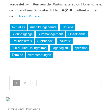
vorgestellt – mitten aus der Wirtschaftsregion Hohenlohe &
dem Landkreis Schwäbisch Hall. 💼🌍 🔔 Eröffnet wurde
der…
Read More »
Aktuelles
Ausbildungsberufe
Betriebe
Bildungsgänge
Büromanagement
Einzelhandel
Freundeskreis
Großhandel
Industrie
Junior- und Übungsfirma
Lagerlogistik
spedition
Termine
Veranstaltungen
1
2
3
Termine und Downloads