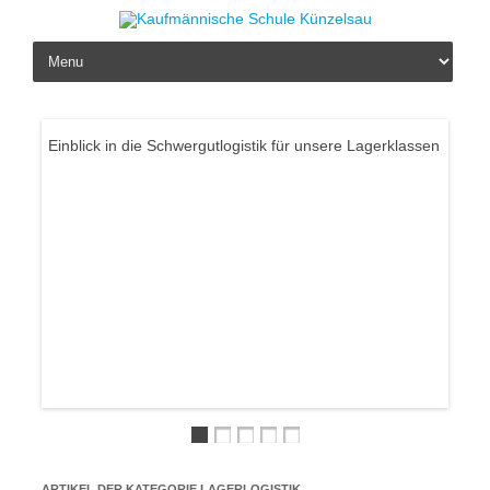
Skip to content
Einblick in die Schwergutlogistik für unsere Lagerklassen
Weit ü
Belob
Künzel
ARTIKEL DER KATEGORIE
LAGERLOGISTIK