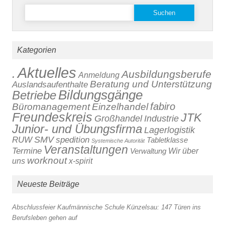
Suchen
nach:
Kategorien
Aktuelles
.
Ausbildungsberufe
Anmeldung
Beratung und Unterstützung
Auslandsaufenthalte
Bildungsgänge
Betriebe
fabiro
Büromanagement
Einzelhandel
Freundeskreis
JTK
Großhandel
Industrie
Junior- und Übungsfirma
Lagerlogistik
SMV
RUW
spedition
Tabletklasse
Systemische Autorität
Veranstaltungen
Termine
Verwaltung
Wir über
worknout
x-spirit
uns
Neueste Beiträge
Abschlussfeier Kaufmännische Schule Künzelsau: 147 Türen ins
Berufsleben gehen auf