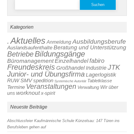
Suchen
nach:
Kategorien
Aktuelles
.
Ausbildungsberufe
Anmeldung
Beratung und Unterstützung
Auslandsaufenthalte
Bildungsgänge
Betriebe
fabiro
Büromanagement
Einzelhandel
Freundeskreis
JTK
Großhandel
Industrie
Junior- und Übungsfirma
Lagerlogistik
SMV
RUW
spedition
Tabletklasse
Systemische Autorität
Veranstaltungen
Termine
Verwaltung
Wir über
worknout
x-spirit
uns
Neueste Beiträge
Abschlussfeier Kaufmännische Schule Künzelsau: 147 Türen ins
Berufsleben gehen auf