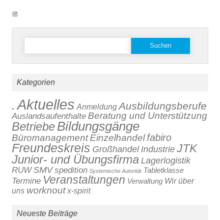
Instagram
Suchen
nach:
Kategorien
Aktuelles
.
Ausbildungsberufe
Anmeldung
Beratung und Unterstützung
Auslandsaufenthalte
Bildungsgänge
Betriebe
fabiro
Büromanagement
Einzelhandel
Freundeskreis
JTK
Großhandel
Industrie
Junior- und Übungsfirma
Lagerlogistik
SMV
RUW
spedition
Tabletklasse
Systemische Autorität
Veranstaltungen
Termine
Verwaltung
Wir über
worknout
x-spirit
uns
Neueste Beiträge