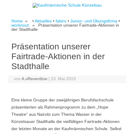
Skip to content
Home
»
.
•
Aktuelles
•
fabiro
•
Junior- und Übungsfirma
•
worknout
» Präsentation unserer Fairtrade-Aktionen in
der Stadthalle
Präsentation unserer
Fairtrade-Aktionen in der
Stadthalle
von
A.vReventlow
|
23. Mai 2019
Eine kleine Gruppe der zweijährigen Berufsfachschule
präsentierten als Rahmenprogramm zu dem „Hope
Theatre“ aus Nairobi zum Thema Wasser in der
Künzelsauer Stadthalle die vielfältigen Fairtrade-Aktionen
der letzten Monate an der Kaufmännischen Schule. Selbst