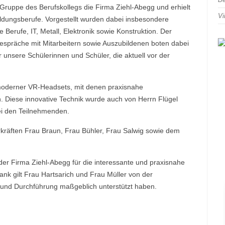
ruppe des Berufskollegs die Firma Ziehl-Abegg und erhielt
Vi
ldungsberufe. Vorgestellt wurden dabei insbesondere
Berufe, IT, Metall, Elektronik sowie Konstruktion. Der
espräche mit Mitarbeitern sowie Auszubildenen boten dabei
unsere Schülerinnen und Schüler, die aktuell vor der
 moderner VR-Headsets, mit denen praxisnahe
n. Diese innovative Technik wurde auch von Herrn Flügel
bei den Teilnehmenden.
rkräften Frau Braun, Frau Bühler, Frau Salwig sowie dem
 der Firma Ziehl-Abegg für die interessante und praxisnahe
nk gilt Frau Hartsarich und Frau Müller von der
n und Durchführung maßgeblich unterstützt haben.