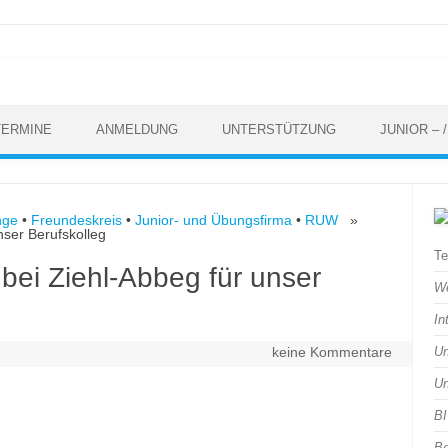
TERMINE
ANMELDUNG
UNTERSTÜTZUNG
JUNIOR –
nge
•
Freundeskreis
•
Junior- und Übungsfirma
•
RUW
»
nser Berufskolleg
Te
bei Ziehl-Abbeg für unser
We
In
keine Kommentare
Un
Un
BI
Be