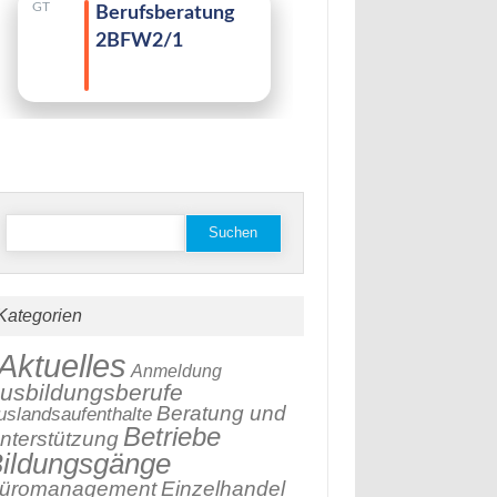
stagram
Suchen
nach:
Kategorien
Aktuelles
Anmeldung
usbildungsberufe
Beratung und
uslandsaufenthalte
Betriebe
nterstützung
ildungsgänge
üromanagement
Einzelhandel