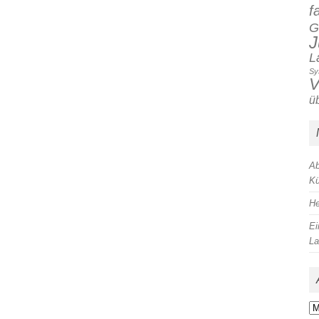
f
G
J
L
Sy
V
ü
Ab
Kü
He
Ei
La
Ar