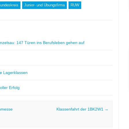
eundeskreis
Junior- und Übungsfirma
RUW
nzelsau: 147 Türen ins Berufsleben gehen auf
ere Lagerklassen
ller Erfolg
nmesse
Klassenfahrt der 1BK2W1
→