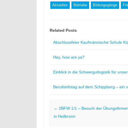
Aktuelles
Betriebe
Bildungsgänge
Fr
Related Posts
Abschlussfeier Kaufmännische Schule Kü
Hey, how are ya?
Einblick in die Schwergutlogistik für uns
Berufsinfotag auf dem Schippberg – ein vo
Post navigation
←
2BFW 1/1 – Besuch der Übungsfirme
in Heilbronn