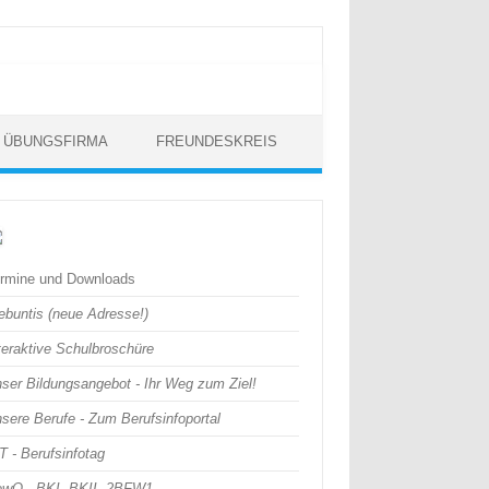
 / ÜBUNGSFIRMA
FREUNDESKREIS
rmine und Downloads
buntis (neue Adresse!)
teraktive Schulbroschüre
ser Bildungsangebot - Ihr Weg zum Ziel!
sere Berufe - Zum Berufsinfoportal
T - Berufsinfotag
wO - BKI, BKII, 2BFW1