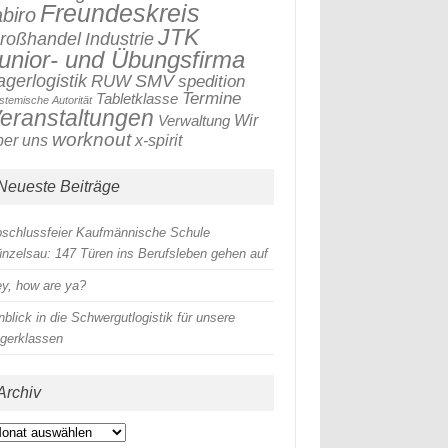
Freundeskreis
abiro
JTK
roßhandel
Industrie
unior- und Übungsfirma
SMV
agerlogistik
RUW
spedition
Termine
Tabletklasse
stemische Autorität
eranstaltungen
Verwaltung
Wir
worknout
x-spirit
ber uns
Neueste Beiträge
schlussfeier Kaufmännische Schule
nzelsau: 147 Türen ins Berufsleben gehen auf
y, how are ya?
nblick in die Schwergutlogistik für unsere
gerklassen
Archiv
chiv