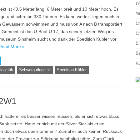
We
ekt ist 49,6 Meter lang, 6 Meter breit und 10 Meter hoch. Es
In
age und schreibe 330 Tonnen. Es kann weder fliegen noch in
Un
n Gewässern schwimmen und muss von A nach B transportiert
 Gemeint ist das U-Boot U 17, das seinen letzten Weg ins
Un
museum Sinsheim sucht und dank der Spedition Kübler vor
BI
Read More »
Be
Vi
logistik
Schwergutlogistik
Spedition Kübler
K2W1
ich hätte er es besser wissen müssen, als er sich etwas blass
Bank setzte. Hatte er sich mit der Silver Star als erste
ion doch etwas übernommen? Zumal er auch keinen Rucksack
tte, der Proviant zur Stärkung beinhaltet hätte. Zum Glück