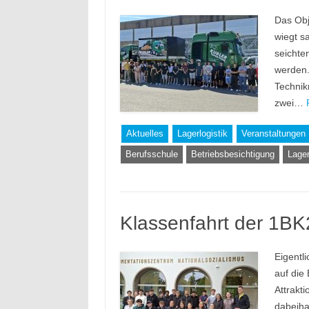
Das Obj
wiegt s
seichte
werden.
Technik
zwei…
Aktuelles
Lagerlogistik
Veranstaltungen
Berufsschule
Betriebsbesichtigung
Lager
Klassenfahrt der 1B
Eigentl
auf die 
Attrakt
dabeiha