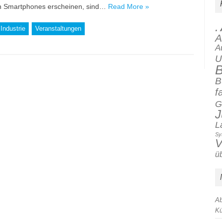
ren Smartphones erscheinen, sind…
Read More »
.
Industrie
Veranstaltungen
A
A
U
B
B
f
G
J
L
Sy
V
ü
Ab
Kü