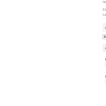
He
Ei
La
Ar