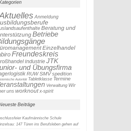
Kategorien
Aktuelles
Anmeldung
usbildungsberufe
Beratung und
uslandsaufenthalte
Betriebe
nterstützung
ildungsgänge
üromanagement
Einzelhandel
Freundeskreis
abiro
JTK
roßhandel
Industrie
unior- und Übungsfirma
SMV
agerlogistik
RUW
spedition
Termine
Tabletklasse
stemische Autorität
eranstaltungen
Verwaltung
Wir
worknout
x-spirit
ber uns
Neueste Beiträge
schlussfeier Kaufmännische Schule
nzelsau: 147 Türen ins Berufsleben gehen auf