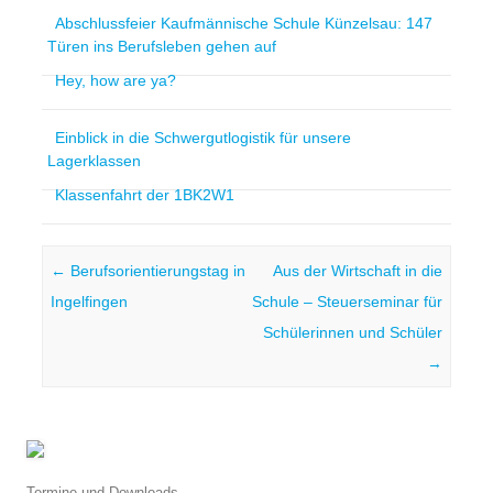
Abschlussfeier Kaufmännische Schule Künzelsau: 147
Türen ins Berufsleben gehen auf
Hey, how are ya?
Einblick in die Schwergutlogistik für unsere
Lagerklassen
Klassenfahrt der 1BK2W1
Post navigation
←
Berufsorientierungstag in
Aus der Wirtschaft in die
Ingelfingen
Schule – Steuerseminar für
Schülerinnen und Schüler
→
Termine und Downloads