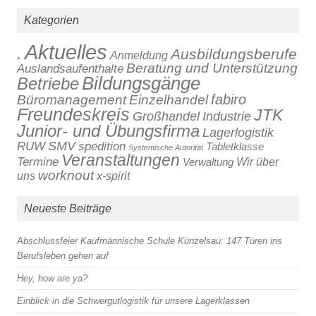
Kategorien
Aktuelles
.
Ausbildungsberufe
Anmeldung
Beratung und Unterstützung
Auslandsaufenthalte
Bildungsgänge
Betriebe
fabiro
Büromanagement
Einzelhandel
Freundeskreis
JTK
Großhandel
Industrie
Junior- und Übungsfirma
Lagerlogistik
SMV
RUW
spedition
Tabletklasse
Systemische Autorität
Veranstaltungen
Termine
Verwaltung
Wir über
worknout
x-spirit
uns
Neueste Beiträge
Abschlussfeier Kaufmännische Schule Künzelsau: 147 Türen ins
Berufsleben gehen auf
Hey, how are ya?
Einblick in die Schwergutlogistik für unsere Lagerklassen