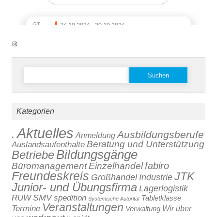
Instagram
Suchen
nach:
Kategorien
Aktuelles
.
Ausbildungsberufe
Anmeldung
Beratung und Unterstützung
Auslandsaufenthalte
Bildungsgänge
Betriebe
fabiro
Büromanagement
Einzelhandel
Freundeskreis
JTK
Großhandel
Industrie
Junior- und Übungsfirma
Lagerlogistik
SMV
RUW
spedition
Tabletklasse
Systemische Autorität
Veranstaltungen
Termine
Verwaltung
Wir über