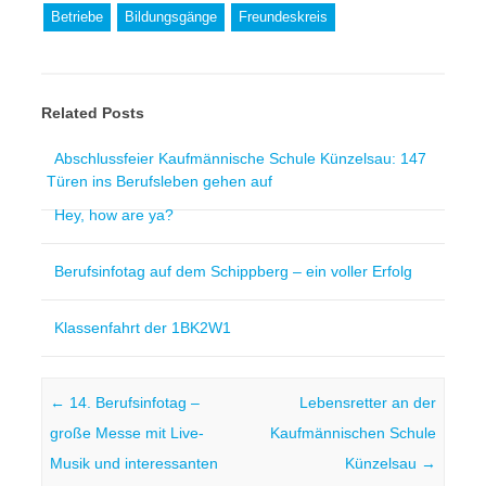
Betriebe
Bildungsgänge
Freundeskreis
Related Posts
Abschlussfeier Kaufmännische Schule Künzelsau: 147
Türen ins Berufsleben gehen auf
Hey, how are ya?
Berufsinfotag auf dem Schippberg – ein voller Erfolg
Klassenfahrt der 1BK2W1
Post navigation
←
14. Berufsinfotag –
Lebensretter an der
große Messe mit Live-
Kaufmännischen Schule
Musik und interessanten
Künzelsau
→