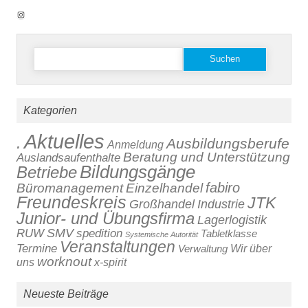
Instagram
Suchen
nach:
Kategorien
Aktuelles
.
Ausbildungsberufe
Anmeldung
Beratung und Unterstützung
Auslandsaufenthalte
Bildungsgänge
Betriebe
fabiro
Büromanagement
Einzelhandel
Freundeskreis
JTK
Großhandel
Industrie
Junior- und Übungsfirma
Lagerlogistik
SMV
RUW
spedition
Tabletklasse
Systemische Autorität
Veranstaltungen
Termine
Verwaltung
Wir über
worknout
x-spirit
uns
Neueste Beiträge